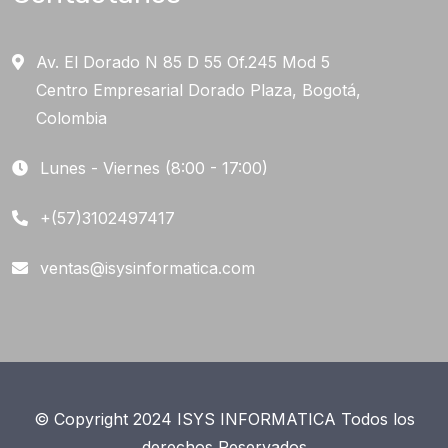
Av. El Dorado N 85 D 55 Of.245 Mod 5
Centro Empresarial Dorado Plaza, Bogotá,
Colombia
Lunes - Viernes (8:00 - 17:00)
+(57)3102497417
ventas@isysinformatica.com
© Copyright 2024 ISYS INFORMATICA Todos los
derechos Reservados