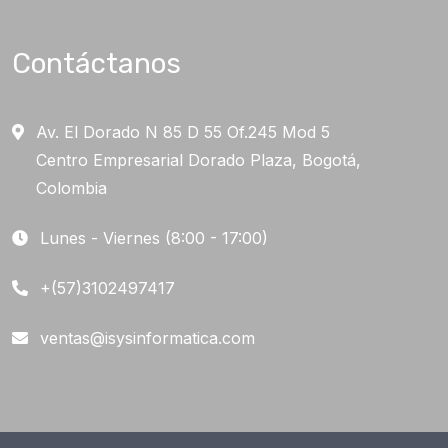
Contáctanos
Av. El Dorado N 85 D 55 Of.245 Mod 5
Centro Empresarial Dorado Plaza, Bogotá,
Colombia
Lunes - Viernes (8:00 - 17:00)
+(57)3102497417
ventas@isysinformatica.com